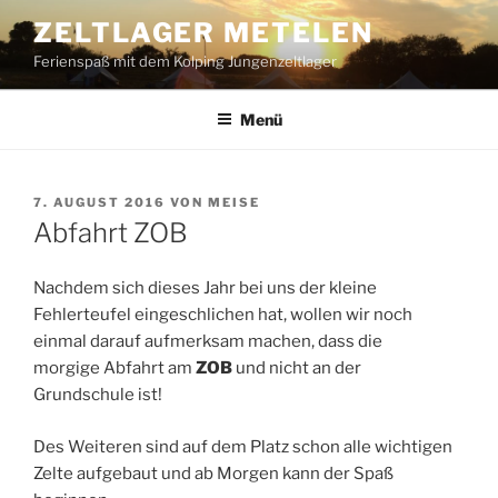
Zum
ZELTLAGER METELEN
Inhalt
Ferienspaß mit dem Kolping Jungenzeltlager
springen
Menü
VERÖFFENTLICHT
7. AUGUST 2016
VON
MEISE
AM
Abfahrt ZOB
Nachdem sich dieses Jahr bei uns der kleine
Fehlerteufel eingeschlichen hat, wollen wir noch
einmal darauf aufmerksam machen, dass die
morgige Abfahrt am
ZOB
und nicht an der
Grundschule ist!
Des Weiteren sind auf dem Platz schon alle wichtigen
Zelte aufgebaut und ab Morgen kann der Spaß