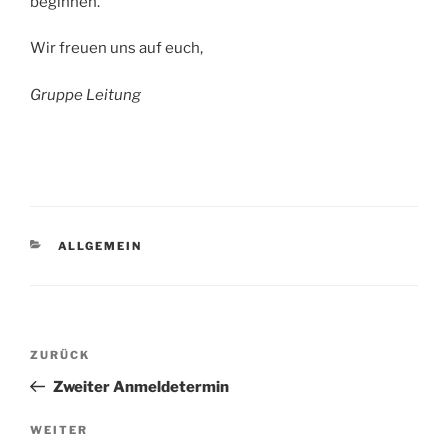
beginnen.
Wir freuen uns auf euch,
Gruppe Leitung
KATEGORIEN
ALLGEMEIN
Beitragsnavigation
Vorheriger
ZURÜCK
Beitrag
Zweiter Anmeldetermin
Nächster
WEITER